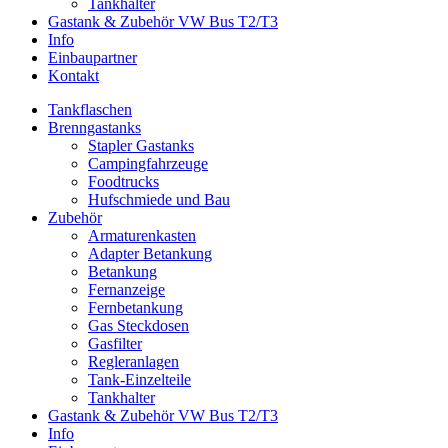
Tankhalter
Gastank & Zubehör VW Bus T2/T3
Info
Einbaupartner
Kontakt
Tankflaschen
Brenngastanks
Stapler Gastanks
Campingfahrzeuge
Foodtrucks
Hufschmiede und Bau
Zubehör
Armaturenkasten
Adapter Betankung
Betankung
Fernanzeige
Fernbetankung
Gas Steckdosen
Gasfilter
Regleranlagen
Tank-Einzelteile
Tankhalter
Gastank & Zubehör VW Bus T2/T3
Info