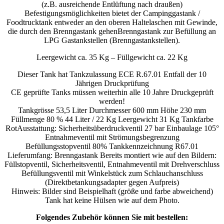
(z.B. ausreichende Entlüftung nach draußen)
Befestigungsmöglichkeiten bietet der Campinggastank /
Foodtrucktank entweder an den oberen Haltelaschen mit Gewinde,
die durch den Brenngastank gehenBrenngastank zur Befüllung an
LPG Gastankstellen (Brenngastankstellen).
Leergewicht ca. 35 Kg – Füllgewicht ca. 22 Kg
Dieser Tank hat Tankzulassung ECE R.67.01 Entfall der 10
Jährigen Druckprüfung
CE geprüfte Tanks müssen weiterhin alle 10 Jahre Druckgeprüft
werden!
Tankgrösse 53,5 Liter Durchmesser 600 mm Höhe 230 mm
Füllmenge 80 % 44 Liter / 22 Kg Leergewicht 31 Kg Tankfarbe
RotAusstattung: Sicherheitsüberdruckventil 27 bar Einbaulage 105
°
Entnahmeventil mit Strömungsbegrenzung
Befüllungsstopventil 80% Tankkennzeichnung R67.01
Lieferumfang: Brenngastank Bereits montiert wie auf den Bildern:
Füllstopventil, Sicherheitsventil, Entnahmeventil mit Drehverschluss
Befüllungsventil mit Winkelstück zum Schlauchanschluss
(Direktbetankungsadapter gegen Aufpreis)
Hinweis: Bilder sind Beispielhaft (größe und farbe abweichend)
Tank hat keine Hülsen wie auf dem Photo.
Folgendes Zubehör können Sie mit bestellen: