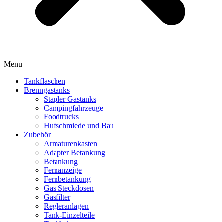
Menu
Tankflaschen
Brenngastanks
Stapler Gastanks
Campingfahrzeuge
Foodtrucks
Hufschmiede und Bau
Zubehör
Armaturenkasten
Adapter Betankung
Betankung
Fernanzeige
Fernbetankung
Gas Steckdosen
Gasfilter
Regleranlagen
Tank-Einzelteile