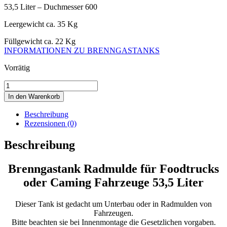
53,5 Liter – Duchmesser 600
Leergewicht ca. 35 Kg
Füllgewicht ca. 22 Kg
INFORMATIONEN ZU BRENNGASTANKS
Vorrätig
53,5
Liter
In den Warenkorb
Brenngastank
Radmulde
Beschreibung
Wohnmobil
Rezensionen (0)
Gastank
Campinggastank
Beschreibung
Rund
Menge
Brenngastank Radmulde für Foodtrucks
oder Caming Fahrzeuge 53,5 Liter
Dieser Tank ist gedacht um Unterbau oder in Radmulden von
Fahrzeugen.
Bitte beachten sie bei Innenmontage die Gesetzlichen vorgaben.