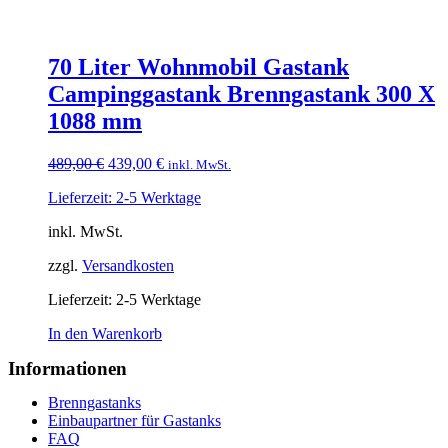
70 Liter Wohnmobil Gastank
Campinggastank Brenngastank 300 X
1088 mm
Ursprünglicher
Aktueller
489,00
€
439,00
€
inkl. MwSt.
Preis
Preis
Lieferzeit: 2-5 Werktage
war:
ist:
489,00 €
439,00 €.
inkl. MwSt.
zzgl.
Versandkosten
Lieferzeit:
2-5 Werktage
In den Warenkorb
Informationen
Brenngastanks
Einbaupartner für Gastanks
FAQ