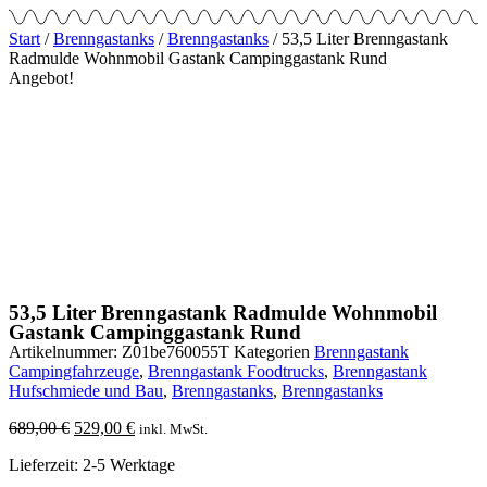
Start
/
Brenngastanks
/
Brenngastanks
/ 53,5 Liter Brenngastank
Radmulde Wohnmobil Gastank Campinggastank Rund
Angebot!
53,5 Liter Brenngastank Radmulde Wohnmobil
Gastank Campinggastank Rund
Artikelnummer:
Z01be760055T
Kategorien
Brenngastank
Campingfahrzeuge
,
Brenngastank Foodtrucks
,
Brenngastank
Hufschmiede und Bau
,
Brenngastanks
,
Brenngastanks
Ursprünglicher
Aktueller
689,00
€
529,00
€
inkl. MwSt.
Preis
Preis
Lieferzeit: 2-5 Werktage
war:
ist:
689,00 €
529,00 €.