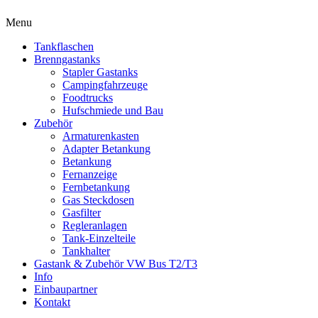
Menu
Tankflaschen
Brenngastanks
Stapler Gastanks
Campingfahrzeuge
Foodtrucks
Hufschmiede und Bau
Zubehör
Armaturenkasten
Adapter Betankung
Betankung
Fernanzeige
Fernbetankung
Gas Steckdosen
Gasfilter
Regleranlagen
Tank-Einzelteile
Tankhalter
Gastank & Zubehör VW Bus T2/T3
Info
Einbaupartner
Kontakt