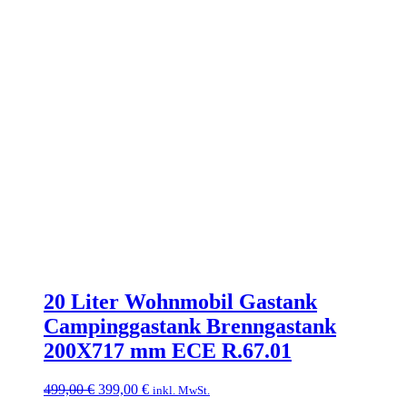
20 Liter Wohnmobil Gastank
Campinggastank Brenngastank
200X717 mm ECE R.67.01
Ursprünglicher
Aktueller
499,00
€
399,00
€
inkl. MwSt.
Preis
Preis