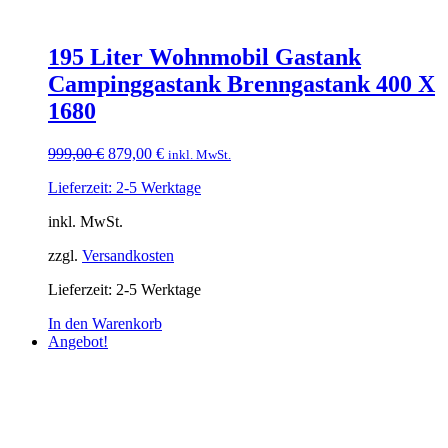
195 Liter Wohnmobil Gastank
Campinggastank Brenngastank 400 X
1680
Ursprünglicher
Aktueller
999,00
€
879,00
€
inkl. MwSt.
Preis
Preis
Lieferzeit: 2-5 Werktage
war:
ist:
999,00 €
879,00 €.
inkl. MwSt.
zzgl.
Versandkosten
Lieferzeit:
2-5 Werktage
In den Warenkorb
Angebot!