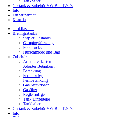
Tankhalter
Gastank & Zubehör VW Bus T2/T3
Info
Einbaupartner
Kontakt
Tankflaschen
Brenngastanks
Stapler Gastanks
Campingfahrzeuge
Foodtrucks
Hufschmiede und Bau
Zubehör
Armaturenkasten
Adapter Betankung
Betankung
Fernanzeige
Fernbetankung
Gas Steckdosen
Gasfilter
Regleranlagen
Tank-Einzelteile
Tankhalter
Gastank & Zubehör VW Bus T2/T3
Info