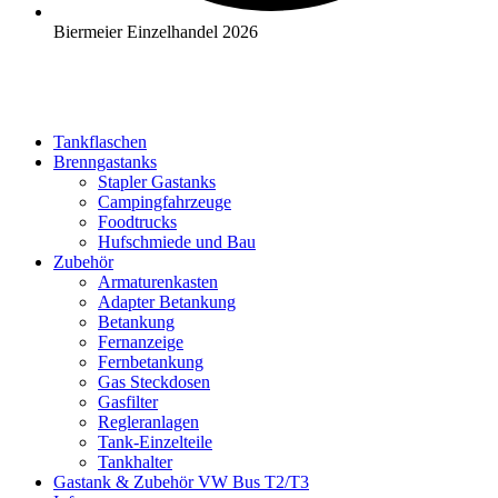
Biermeier Einzelhandel 2026
Tankflaschen
Brenngastanks
Stapler Gastanks
Campingfahrzeuge
Foodtrucks
Hufschmiede und Bau
Zubehör
Armaturenkasten
Adapter Betankung
Betankung
Fernanzeige
Fernbetankung
Gas Steckdosen
Gasfilter
Regleranlagen
Tank-Einzelteile
Tankhalter
Gastank & Zubehör VW Bus T2/T3