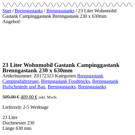
Start
/
Brenngastanks
/
Brenngastanks
/ 23 Liter Wohnmobil
Gastank Campinggastank Brenngastank 230 x 630mm
Angebot!
23 Liter Wohnmobil Gastank Campinggastank
Brenngastank 230 x 630mm
Artikelnummer:
Z0172323
Kategorien
Brenngastank
Campingfahrzeuge
,
Brenngastank Foodtrucks
,
Brenngastank
Hufschmiede und Bau
,
Brenngastanks
,
Brenngastanks
Ursprünglicher
Aktueller
509,00
€
409,00
€
inkl. MwSt.
Preis
Preis
Lieferzeit: 2-5 Werktage
war:
ist:
509,00 €
409,00 €.
23 Liter
Duchmesser 230
Länge 630 mm