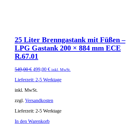
25 Liter Brenngastank mit Füßen –
LPG Gastank 200 × 884 mm ECE
R.67.01
Ursprünglicher
Aktueller
549,00
€
499,00
€
inkl. MwSt.
Preis
Preis
Lieferzeit: 2-5 Werktage
war:
ist:
549,00 €
499,00 €.
inkl. MwSt.
zzgl.
Versandkosten
Lieferzeit:
2-5 Werktage
In den Warenkorb