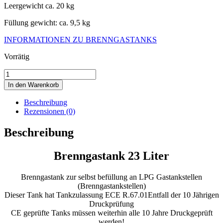
Leergewicht ca. 20 kg
Füllung gewicht: ca. 9,5 kg
INFORMATIONEN ZU BRENNGASTANKS
Vorrätig
23
Liter
In den Warenkorb
Wohnmobil
Gastank
Beschreibung
Campinggastank
Rezensionen (0)
Brenngastank
230
Beschreibung
x
630mm
Brenngastank 23 Liter
Menge
Brenngastank zur selbst befüllung an LPG Gastankstellen
(Brenngastankstellen)
Dieser Tank hat Tankzulassung ECE R.67.01Entfall der 10 Jährigen
Druckprüfung
CE geprüfte Tanks müssen weiterhin alle 10 Jahre Druckgeprüft
werden!