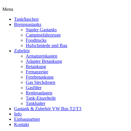
Menu
Tankflaschen
Brenngastanks
Stapler Gastanks
Campingfahrzeuge
Foodtrucks
Hufschmiede und Bau
Zubehör
Armaturenkasten
Adapter Betankung
Betankung
Fernanzeige
Fernbetankung
Gas Steckdosen
Gasfilter
Regleranlagen
Tank-Einzelteile
Tankhalter
Gastank & Zubehör VW Bus T2/T3
Info
Einbaupartner
Kontakt