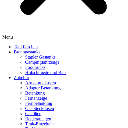
Menu
Tankflaschen
Brenngastanks
Stapler Gastanks
Campingfahrzeuge
Foodtrucks
Hufschmiede und Bau
Zubehör
Armaturenkasten
Adapter Betankung
Betankung
Fernanzeige
Fernbetankung
Gas Steckdosen
Gasfilter
Regleranlagen
Tank-Einzelteile