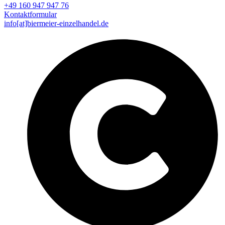
+49 160 947 947 76
Kontaktformular
info[at]biermeier-einzelhandel.de