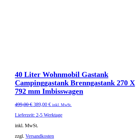
40 Liter Wohnmobil Gastank
Campinggastank Brenngastank 270 X
792 mm Imbisswagen
Ursprünglicher
Aktueller
499,00
€
389,00
€
inkl. MwSt.
Preis
Preis
Lieferzeit: 2-5 Werktage
war:
ist:
499,00 €
389,00 €.
inkl. MwSt.
zzgl.
Versandkosten