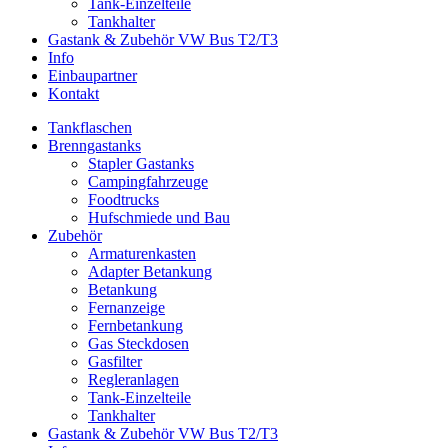
Tank-Einzelteile
Tankhalter
Gastank & Zubehör VW Bus T2/T3
Info
Einbaupartner
Kontakt
Tankflaschen
Brenngastanks
Stapler Gastanks
Campingfahrzeuge
Foodtrucks
Hufschmiede und Bau
Zubehör
Armaturenkasten
Adapter Betankung
Betankung
Fernanzeige
Fernbetankung
Gas Steckdosen
Gasfilter
Regleranlagen
Tank-Einzelteile
Tankhalter
Gastank & Zubehör VW Bus T2/T3