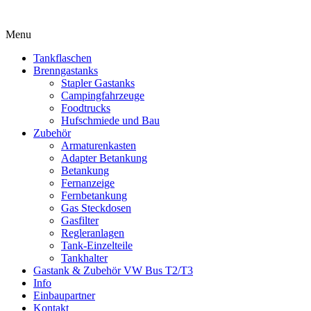
Menu
Tankflaschen
Brenngastanks
Stapler Gastanks
Campingfahrzeuge
Foodtrucks
Hufschmiede und Bau
Zubehör
Armaturenkasten
Adapter Betankung
Betankung
Fernanzeige
Fernbetankung
Gas Steckdosen
Gasfilter
Regleranlagen
Tank-Einzelteile
Tankhalter
Gastank & Zubehör VW Bus T2/T3
Info
Einbaupartner
Kontakt