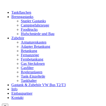
Tankflaschen
Brenngastanks
Stapler Gastanks
Campingfahrzeuge
Foodtrucks
Hufschmiede und Bau
Zubehör
Armaturenkasten
Adapter Betankung
Betankung
Fernanzeige
Fernbetankung
Gas Steckdosen
Gasfilter
Regleranlagen
Tank-Einzelteile
Tankhalter
Gastank & Zubehör VW Bus T2/T3
Info
Einbaupartner
Kontakt